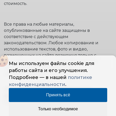
стоимость.
Все права на любые материалы,
опубликованные на сайте защищены в
соответствие с действующем
законодательством. Любое копирование и
использование текстов, фото и видео,
размещенных на сайте возможно только с
письменного согласия правообладателя и
Мы используем файлы cookie для
только со ссылкой на источник:
работы сайта и его улучшения.
www.stremyanki.com.
Подробнее — в нашей
политике
конфиденциальности
.
"ООО STAIRS PROFI" © 2014 | Все права
Принять всё
защищены
— Политика конфиденциальности
ОГРН: 1145007003855
Только необходимое